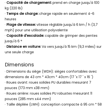
·
Capacité de chargement:
prend en charge jusqu'à 100
kg (220 lb)
·
Temps de charge:
charge rapide en seulement 4-6
heures
·
Plage de vitesse:
vitesse réglable jusqu'à 6 km / h (3,7
mph) pour une utilisation polyvalente
·
Capacité d'escalade:
capable de grimper des pentes
jusqu'à 6 °
·
Distance en voiture:
Va vers jusqu'à 15 km (9,3 miles) sur
une seule charge
Dimensions
· Dimensions du siège (WDH): sièges confortables avec
dimensions de 43 cm * 43cm * 40cm (17 'x 17 ' x 16 ')
· Roues avant: roues solides PU durables mesurant 7
pouces (173 mm x38 mm)
· Roues arrière: roues solides PU robustes mesurant 11
pouces (285 mm x44 mm)
· Taille dépliée (LWH): conception compacte à 95 cm * 58